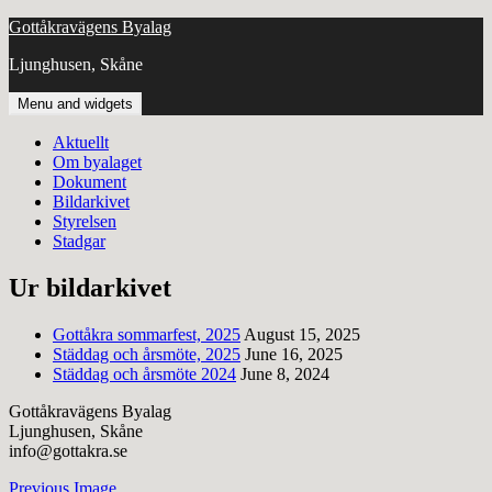
Skip
Gottåkravägens Byalag
to
Ljunghusen, Skåne
content
Menu and widgets
Aktuellt
Om byalaget
Dokument
Bildarkivet
Styrelsen
Stadgar
Ur bildarkivet
Gottåkra sommarfest, 2025
August 15, 2025
Städdag och årsmöte, 2025
June 16, 2025
Städdag och årsmöte 2024
June 8, 2024
Gottåkravägens Byalag
Ljunghusen, Skåne
info@gottakra.se
Previous Image