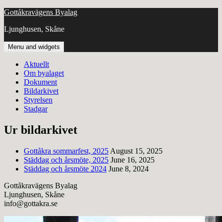
Skip
Gottåkravägens Byalag
to
Ljunghusen, Skåne
content
Menu and widgets
Aktuellt
Om byalaget
Dokument
Bildarkivet
Styrelsen
Stadgar
Ur bildarkivet
Gottåkra sommarfest, 2025
August 15, 2025
Städdag och årsmöte, 2025
June 16, 2025
Städdag och årsmöte 2024
June 8, 2024
Gottåkravägens Byalag
Ljunghusen, Skåne
info@gottakra.se