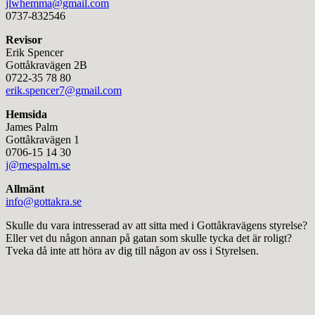
jlwhemma@gmail.com
0737-832546
Revisor
Erik Spencer
Gottåkravägen 2B
0722-35 78 80
erik.spencer7@gmail.com
Hemsida
James Palm
Gottåkravägen 1
0706-15 14 30
j@mespalm.se
Allmänt
info@gottakra.se
Skulle du vara intresserad av att sitta med i Gottåkravägens styrelse?
Eller vet du någon annan på gatan som skulle tycka det är roligt?
Tveka då inte att höra av dig till någon av oss i Styrelsen.