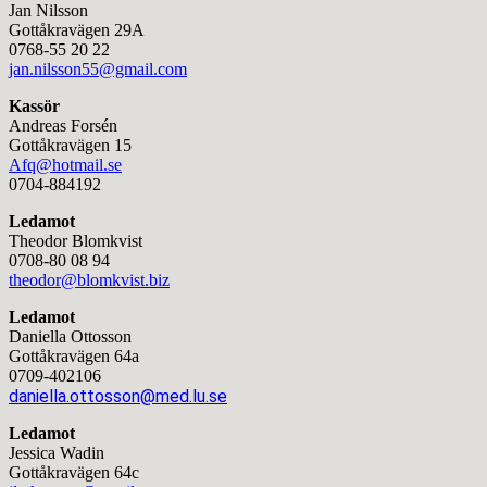
Jan Nilsson
Gottåkravägen 29A
0768-55 20 22
jan.nilsson55@gmail.com
Kassör
Andreas Forsén
Gottåkravägen 15
Afq@hotmail.se
0704-884192
Ledamot
Theodor Blomkvist
0708-80 08 94
theodor@blomkvist.biz
Ledamot
Daniella Ottosson
Gottåkravägen 64a
0709-402106
daniella.ottosson@med.lu.se
Ledamot
Jessica Wadin
Gottåkravägen 64c