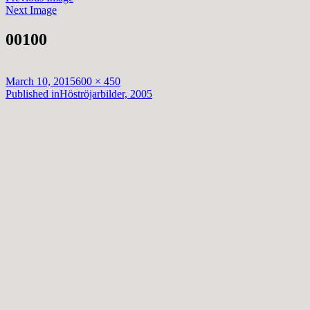
Next Image
00100
Posted
Full
March 10, 2015
600 × 450
on
Post
size
Published in
Höströjarbilder, 2005
navigation