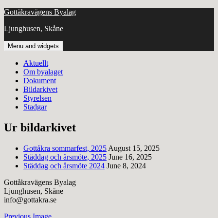
Skip
Gottåkravägens Byalag
to
Ljunghusen, Skåne
content
Menu and widgets
Aktuellt
Om byalaget
Dokument
Bildarkivet
Styrelsen
Stadgar
Ur bildarkivet
Gottåkra sommarfest, 2025
August 15, 2025
Städdag och årsmöte, 2025
June 16, 2025
Städdag och årsmöte 2024
June 8, 2024
Gottåkravägens Byalag
Ljunghusen, Skåne
info@gottakra.se
Previous Image